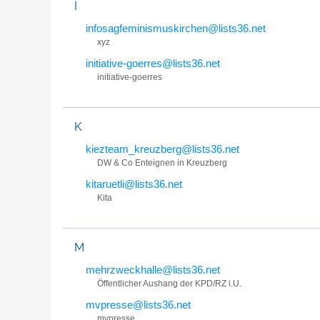
I
infosagfeminismuskirchen@lists36.net
xyz
initiative-goerres@lists36.net
initiative-goerres
K
kiezteam_kreuzberg@lists36.net
DW & Co Enteignen in Kreuzberg
kitaruetli@lists36.net
Kita
M
mehrzweckhalle@lists36.net
Öffentlicher Aushang der KPD/RZ i.U.
mvpresse@lists36.net
mvpresse