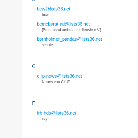
bcw@lists36.net
bcw
betriebsrat-ad@lists36.net
[Betriebsrat ambulante dienste e.V.]
bornholmer_pandas@lists36.net
schule
C
cilip-news@lists36.net
Neues von CILIP
F
frb-hds@lists36.net
xzy