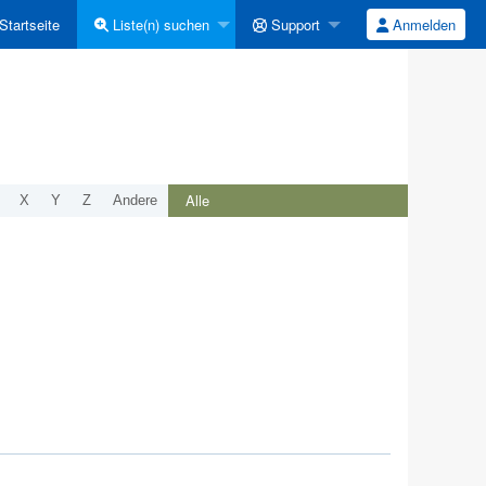
Startseite
Liste(n) suchen
Support
Anmelden
Alle
X
Y
Z
Andere