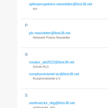
opferperspektive-newsletter@lists36.net
xyz
P
plx-newsletter@lists36.net
Netzwerk Polylux Newsletter
R
rosalux_abi2022@lists36.net
Schule RLG
rumphorstviertel-ev@lists36.net
Rumphorstviertel e.V.
S
seebruecke_nbg@lists36.net
seebruecke_nbg