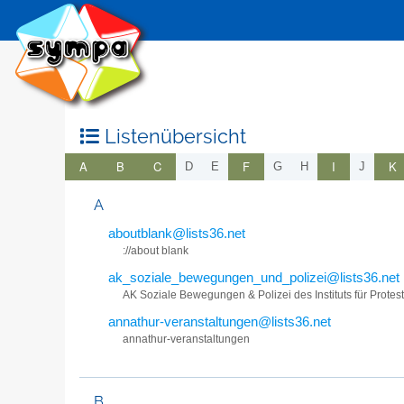
Listenübersicht
A
B
C
F
I
K
D
E
G
H
J
A
aboutblank@lists36.net
://about blank
ak_soziale_bewegungen_und_polizei@lists36.net
AK Soziale Bewegungen & Polizei des Instituts für Prot
annathur-veranstaltungen@lists36.net
annathur-veranstaltungen
B