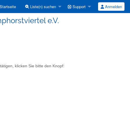
Startseite
Liste(n) suchen
Support
Anmelden
horstviertel e.V.
tigen, klicken Sie bitte den Knopf: