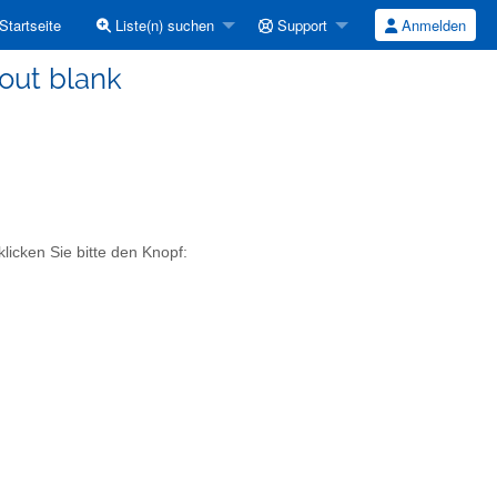
Startseite
Liste(n) suchen
Support
Anmelden
out blank
licken Sie bitte den Knopf: